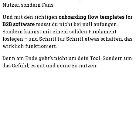
Nutzer, sondern Fans.
Und mit den richtigen
onboarding flow templates for
B2B software
musst du nicht bei null anfangen.
Sondern kannst mit einem soliden Fundament
loslegen – und Schritt für Schritt etwas schaffen, das
wirklich funktioniert.
Denn am Ende geht’s nicht um dein Tool. Sondern um
das Gefühl, es gut und gerne zu nutzen.
PREVIOUS ARTICLE
NEXT ARTICLE
Klick. Boom. Abo
Frühlingserwachen,
abgeschlossen – Wie du eine
Sommerglow &
SaaS-Landingpage baust,
Winterwärme – So
die wirklich verkauft
gestaltest du saisonale
Angebote, die dein Spa zum