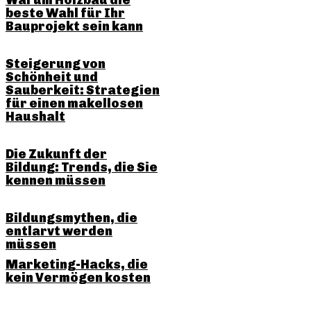
Warum Holzbau die
beste Wahl für Ihr
Bauprojekt sein kann
Steigerung von
Schönheit und
Sauberkeit: Strategien
für einen makellosen
Haushalt
Die Zukunft der
Bildung: Trends, die Sie
kennen müssen
Bildungsmythen, die
entlarvt werden
müssen
Marketing-Hacks, die
kein Vermögen kosten
SHARE THIS POST